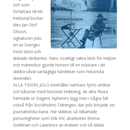
och som
författare till ett
trettiotal böcker
blev Jan Olof
Olsson,
signaturen Jolo,
en av Sveriges
mest lästa och
älskade skribenter. Hans osvikligt säkra blick för miljöer
och människor gjorde honom till en mästare i att
skildra såväl vardagliga händelser som historiska
skeenden.
ALLA TIDERS JOLO innehåller närmare fyrtio artiklar
och kåserier med historisk inriktning, de allra flesta
hämtade ur Dagens Nyheters lägg men i några fall
också från Stockholms-Tidningen, där Jolo började sin
journalistiska bana. Här skildras så olikartade
personligheter som Erik XIV, anarkisten Emma
Goldman och Lawrence av Arabien och så skilda