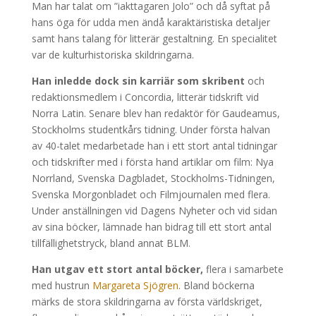
Man har talat om ”iakttagaren Jolo” och då syftat på
hans öga för udda men ändå karaktäristiska detaljer
samt hans talang för litterär gestaltning. En specialitet
var de kulturhistoriska skildringarna.
Han inledde dock sin karriär
som
skribent
och
redaktionsmedlem i Concordia, litterär tidskrift vid
Norra Latin. Senare blev han redaktör för Gaudeamus,
Stockholms studentkårs tidning. Under första halvan
av 40-talet medarbetade han i ett stort antal tidningar
och tidskrifter med i första hand artiklar om film: Nya
Norrland, Svenska Dagbladet, Stockholms-Tidningen,
Svenska Morgonbladet och Filmjournalen med flera.
Under anställningen vid Dagens Nyheter och vid sidan
av sina böcker, lämnade han bidrag till ett stort antal
tillfällighetstryck, bland annat BLM.
Han utgav ett stort antal böcker,
flera i samarbete
med hustrun
Margareta Sjögren
. Bland böckerna
märks de stora skildringarna av första världskriget,