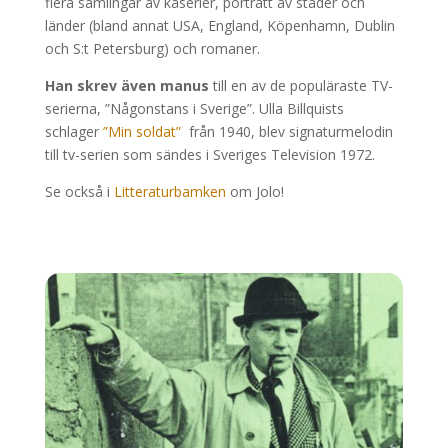
flera samlingar av kåserier, porträtt av städer och
länder (bland annat USA, England, Köpenhamn, Dublin
och S:t Petersburg) och romaner.
Han skrev även manus
till en av de populäraste TV-
serierna, ”Någonstans i Sverige”. Ulla Billquists
schlager
”Min soldat”
från 1940, blev signaturmelodin
till tv-serien som sändes i Sveriges Television 1972.
Se också i
Litteraturbamken
om Jolo!