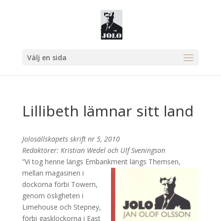
Välj en sida
Lillibeth lämnar sitt land
Jolosällskapets skrift nr 5, 2010
Redaktörer: Kristian Wedel och Ulf Sveningson
”Vi tog henne längs Embankment längs The
msen,
mellan magasinen i
dockorna förbi Towern,
genom ösligheten i
Limehouse och Stepney,
förbi gasklockorna i East