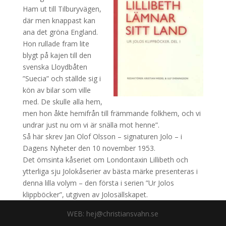
Ham ut till Tilburyvägen,
där men knappast kan
ana det gröna England.
Hon rullade fram lite
blygt på kajen till den
svenska Lloydbåten
”Suecia” och ställde sig i
kön av bilar som ville
med. De skulle alla hem,
men hon åkte hemifrån till främmande folkhem, och vi
undrar just nu om vi är snälla mot henne”.
Så här skrev Jan Olof Olsson – signaturen Jolo – i
Dagens Nyheter den 10 november 1953.
Det ömsinta kåseriet om Londontaxin Lillibeth och
ytterliga sju Jolokåserier av bästa märke presenteras i
denna lilla volym – den första i serien ”Ur Jolos
klippböcker”, utgiven av Jolosällskapet.
WEB: hej@christiansvahn.se