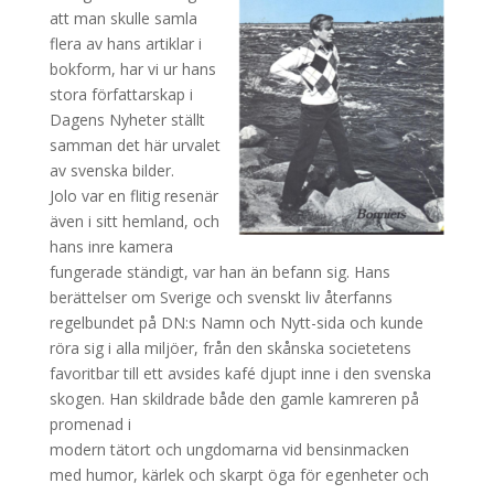
att man skulle samla
flera av hans artiklar i
bokform, har vi ur hans
stora författarskap i
Dagens Nyheter ställt
samman det här urvalet
av svenska bilder.
Jolo var en flitig resenär
även i sitt hemland, och
hans inre kamera
fungerade ständigt, var han än befann sig. Hans
berättelser om Sverige och svenskt liv återfanns
regelbundet på DN:s Namn och Nytt-sida och kunde
röra sig i alla miljöer, från den skånska societetens
favoritbar till ett avsides kafé djupt inne i den svenska
skogen. Han skildrade både den gamle kamreren på
promenad i
modern tätort och ungdomarna vid bensinmacken
med humor, kärlek och skarpt öga för egenheter och