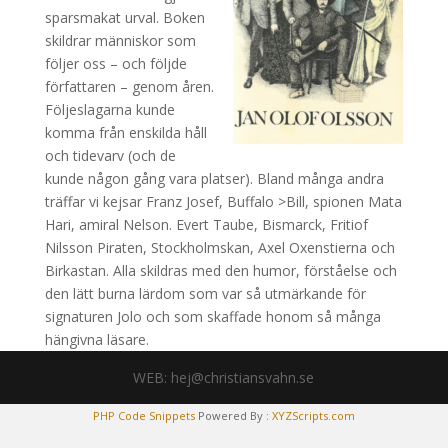
sparsmakat urval. Boken
skildrar människor som
följer oss – och följde
författaren – genom åren.
Följeslagarna kunde
komma från enskilda håll
och tidevarv (och de
kunde någon gång vara platser). Bland många andra
träffar vi kejsar Franz Josef, Buffalo >Bill, spionen Mata
Hari, amiral Nelson. Evert Taube, Bismarck, Fritiof
Nilsson Piraten, Stockholmskan, Axel Oxenstierna och
Birkastan. Alla skildras med den humor, förståelse och
den lätt burna lärdom som var så utmärkande för
signaturen Jolo och som skaffade honom så många
hängivna läsare.
WEB: hej@christiansvahn.se
PHP Code Snippets
Powered By :
XYZScripts.com